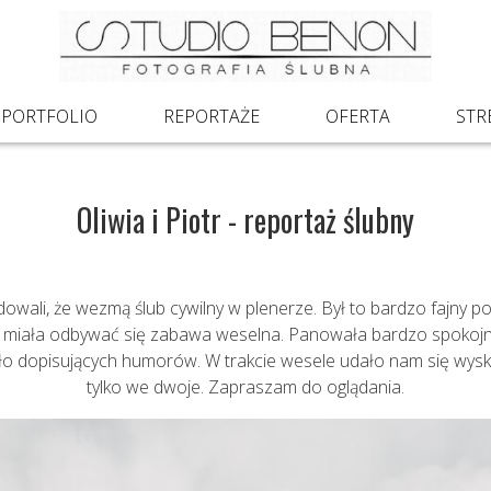
PORTFOLIO
REPORTAŻE
OFERTA
STR
Oliwia i Piotr - reportaż ślubny
cydowali, że wezmą ślub cywilny w plenerze. Był to bardzo fajny p
zie miała odbywać się zabawa weselna. Panowała bardzo spoko
 dopisujących humorów. W trakcie wesele udało nam się wyskocz
tylko we dwoje. Zapraszam do oglądania.