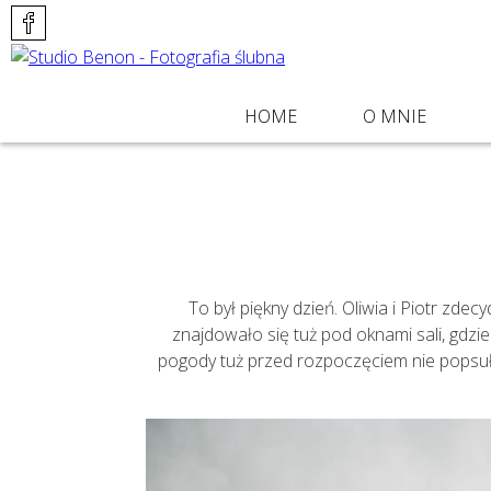
POMIŃ
HOME
O MNIE
NAWIGACJĘ
To był piękny dzień. Oliwia i Piotr zde
znajdowało się tuż pod oknami sali, gd
pogody tuż przed rozpoczęciem nie popsuło