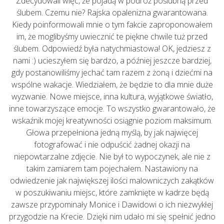
Zdecydowali więc, że pojadą w podróż poślubną przed
ślubem. Czemu nie? Rajska opalenizna gwarantowana.
Kiedy poinformowali mnie o tym fakcie zaproponowałem
im, że moglibyśmy uwiecznić te piękne chwile tuż przed
ślubem. Odpowiedź była natychmiastowa! OK, jedziesz z
nami :) ucieszyłem się bardzo, a później jeszcze bardziej,
gdy postanowiliśmy jechać tam razem z żoną i dziećmi na
wspólne wakacje. Wiedziałem, że będzie to dla mnie duże
wyzwanie. Nowe miejsce, inna kultura, wyjątkowe światło,
inne towarzyszące emocje. To wszystko gwarantowało, że
wskaźnik mojej kreatywności osiągnie poziom maksimum.
Głowa przepełniona jedną myślą, by jak najwięcej
fotografować i nie odpuścić żadnej okazji na
niepowtarzalne zdjęcie. Nie był to wypoczynek, ale nie z
takim zamiarem tam pojechałem. Nastawiony na
odwiedzenie jak największej ilości malowniczych zakątków
w poszukiwaniu miejsc, które zamknięte w kadrze będą
zawsze przypominały Monice i Dawidowi o ich niezwykłej
przygodzie na Krecie. Dzięki nim udało mi się spełnić jedno