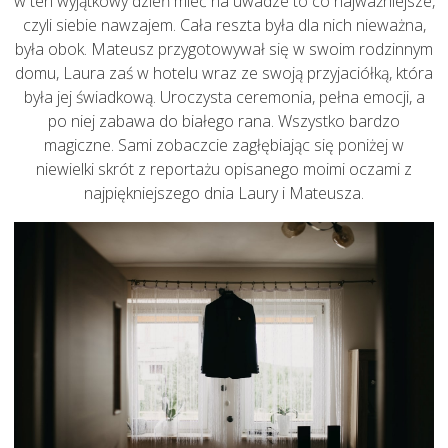
w ten wyjątkowy dzień mieć na uwadze to co najważniejsze,
czyli siebie nawzajem. Cała reszta była dla nich nieważna,
była obok. Mateusz przygotowywał się w swoim rodzinnym
domu, Laura zaś w hotelu wraz ze swoją przyjaciółką, która
była jej świadkową. Uroczysta ceremonia, pełna emocji, a
po niej zabawa do białego rana. Wszystko bardzo
magiczne. Sami zobaczcie zagłębiając się poniżej w
niewielki skrót z reportażu opisanego moimi oczami z
najpiękniejszego dnia Laury i Mateusza.