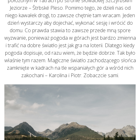
położonym w Tatrach po stronie słowackiej Szczyrbskim
Jeziorze – Štrbské Pleso. Pomimo tego, że dzieli nas od
niego kawałek drogi, to zawsze chętnie tam wracam. Jeden
dzień wystarczy aby dojechać, wykonać sesję i wrócić do
domu. Co prawda stawia to zawsze przede mną spore
wyzwanie, ponieważ pogoda w górach jest bardzo zmienna
i trafić na dobre światło jest jak gra na loterii. Dlatego kiedy
pogoda dopisuje, od razu wiem, że będzie dobrze. Tak było
właśnie tym razem. Magiczne światło zachodzącego słońca
zamknięte w kadrach na tle wspaniałych gór a wśród nich
zakochani – Karolina i Piotr. Zobaczcie sami.