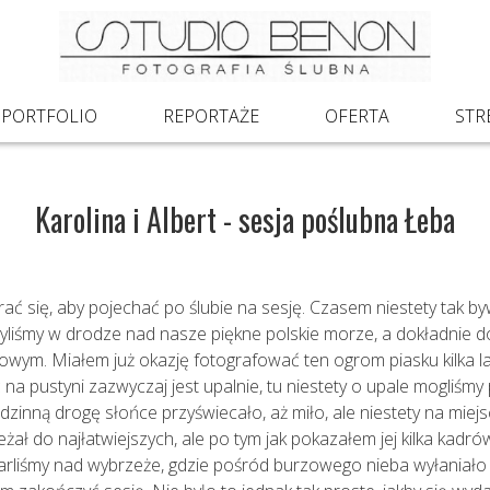
PORTFOLIO
REPORTAŻE
OFERTA
STR
Karolina i Albert - sesja poślubna Łeba
rać się, aby pojechać po ślubie na sesję. Czasem niestety tak b
yliśmy w drodze nad nasze piękne polskie morze, a dokładnie d
m. Miałem już okazję fotografować ten ogrom piasku kilka l
 na pustyni zazwyczaj jest upalnie, tu niestety o upale mogliś
godzinną drogę słońce przyświecało, aż miło, ale niestety na mie
żał do najłatwiejszych, ale po tym jak pokazałem jej kilka kadrów,
arliśmy nad wybrzeże, gdzie pośród burzowego nieba wyłaniało 