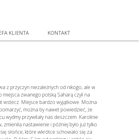
EFA KLIENTA
KONTAKT
ywa z przyczyn niezależnych od nikogo, ale w
o miejsca zwanego polską Saharą czyli na
at wstecz. Miejsce bardzo wyjątkowe. Można
my pomarzyć, można by nawet powiedzieć, że
jscu wydmy przywitały nas deszczem. Karolinie
 zmieniła nastawienie i później było już tylko
się słońce, które wkrótce schowało się za