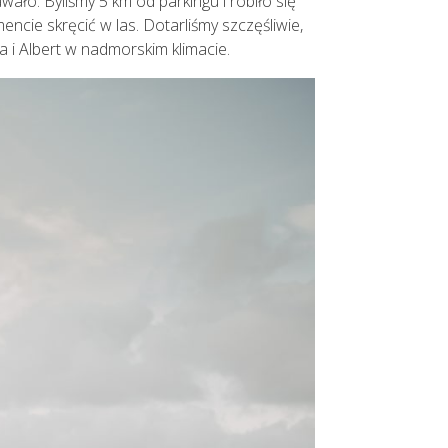
wało. Byliśmy 5 km od parkingu i robiło się
cie skręcić w las. Dotarliśmy szczęśliwie,
a i Albert w nadmorskim klimacie.