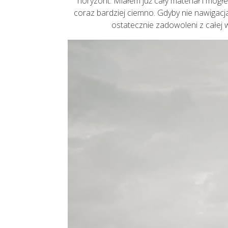
horyzont. Miałem już cały materiał i mogłe
coraz bardziej ciemno. Gdyby nie nawigacj
ostatecznie zadowoleni z całej w