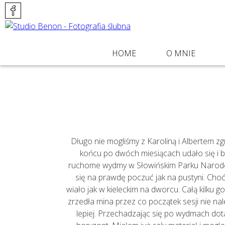
POMIŃ
HOME
O MNIE
NAWIGACJĘ
Długo nie mogliśmy z Karoliną i Albertem zg
końcu po dwóch miesiącach udało się i b
ruchome wydmy w Słowińskim Parku Narodowy
się na prawdę poczuć jak na pustyni. Choć
wiało jak w kieleckim na dworcu. Całą kilku 
zrzedła mina przez co początek sesji nie nale
lepiej. Przechadzając się po wydmach dot