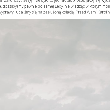
m zakończyć sesję. Nie było to jednak tak proste, jakby się wyda
a, doszlibyśmy pewnie do samej Łeby, nie wiedząc w którym momen
yprawy i udaliśmy się na zasłużoną kolację. Przed Wami Karolin