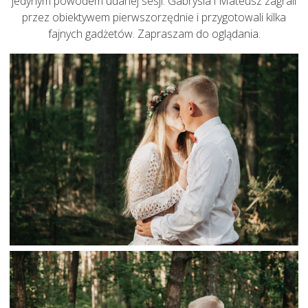
jedynym powodem udanej sesji. Gabrysia i Mateusz zagrali
przez obiektywem pierwszorzędnie i przygotowali kilka
fajnych gadżetów. Zapraszam do oglądania.